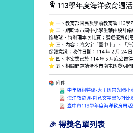
113學年度海洋教育週
⭐ 一、教育部國民及學前教育署113
⭐ 二、期盼本市國中小學生藉由設計
懷地球，特辦理本次比賽；獲選優質創
⭐ 三、內容：將文字「臺中市」、「海
保護意識；收件日期：114 年 2 月 24
⭐ 四、本案業已於 114 年 5 月底
⭐ 五、相關問題請洽本市南屯區黎明國民小學
📚 附件
中年級組特優-大里區崇光國小黃芊
海洋教育週-創意文字畫設計比賽實
臺中市113學年度海洋教育周活動
🎉 得獎名單列表