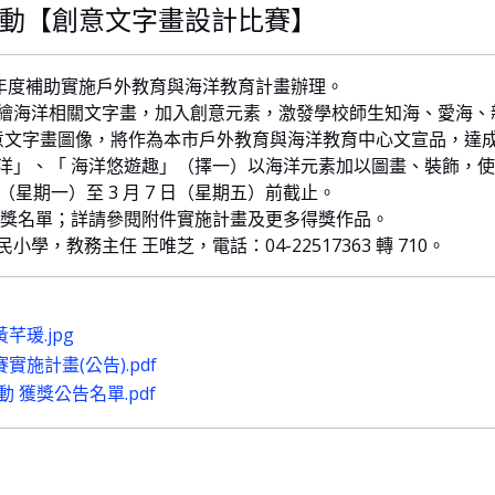
活動【創意文字畫設計比賽】
學年度補助實施戶外教育與海洋教育計畫辦理。
編繪海洋相關文字畫，加入創意元素，激發學校師生知海、愛海、
意文字畫圖像，將作為本市戶外教育與海洋教育中心文宣品，達
洋」、「 海洋悠遊趣」（擇一）以海洋元素加以圖畫、裝飾，
 日（星期一）至 3 月 7 日（星期五）前截止。
公告得獎名單；詳請參閱附件實施計畫及更多得獎作品。
，教務主任 王唯芝，電話：04-22517363 轉 710。
瑗.jpg
施計畫(公告).pdf
 獲獎公告名單.pdf