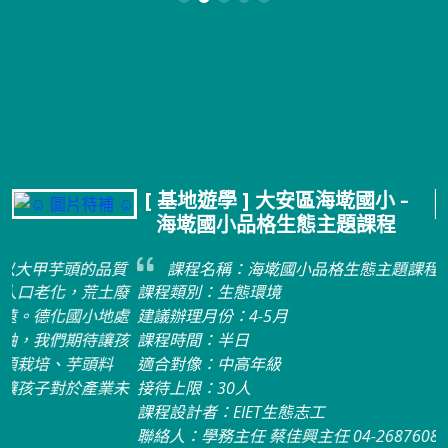
[ 基地遊學 ] 大安區海墘國小 -
海墘國小品格生態主題課程
質
課程名稱：海墘國小品格生態主題課程
廢
課程類別：生態環境
處
建議辦理月份：4-5月
孩
課程時間：半日
適合對像：中高年級
未
接待上限：30人
課程設計者：EIET生態志工
聯絡人：學務主任 蔡佳興主任 04-26876085 0930822110