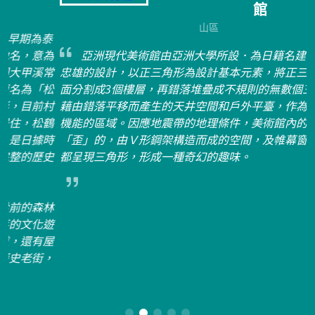
館
山區
泰
為
亞洲現代美術館由亞洲大學所設．為日籍名建築師安藤
常
忠雄的設計，以正三角形為設計基本元素，將正三角形的平
松
面分割成3個樓層，再錯落堆疊成不規則的無數個三角形。
村
藉由錯落平移而產生的天井空間和戶外平臺，作為各種不同
鶴
機能的區域。因應地震帶的地理條件，美術館內的柱子全是
時
「歪」的，由Ｖ形鋼架構造而成的空間，及帷幕窗景因而也
史
都呈現三角形，形成一種奇幻的趣味。
林
遊
屋
，