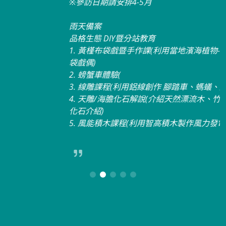
※參訪日期請安排4-5月
雨天備案
品格生態 DIY暨分站教育
1. 黃槿布袋戲暨手作課(利用當地濱海植物-黃槿葉，製作布
袋戲偶)
2. 螃蟹車體驗(
3. 線雕課程(利用鋁線創作 腳踏車、螞蟻、盆栽架…等)
4. 天雕/海膽化石解說(介紹天然漂流木、竹蜻蜓製作、海膽
化石介紹)
5. 風能積木課程(利用智高積木製作風力發電機)