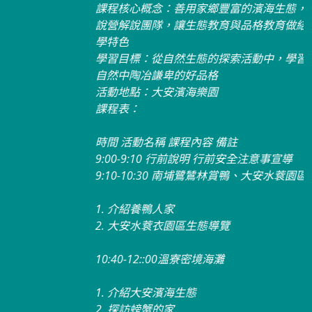
課程核心概念：善用家鄉豐富的濱海生態，引進在地生態解
說營解說團隊，讓生態教育與品格教育做結合，發展在地教
學特色
學習目標：從自然生態的探索活動中，學習自然知識並在大
自然中陶冶謙卑的好品格
活動地點：大安濱海樂園
課程表：
時間 活動名稱 課程內容 備註
9:00-9:10 行前說明 行前安全注意事宣導
9:10-10:30 南埔鷺鷥林賞鴨、大安水蔉園區導覽
1. 介紹養鴨人家
2. 大安水蔉衣園區生態導覽
10:40-12::00溫寮密境海灘
1. 介紹大安濱海生態
2. 探訪螃蟹的家