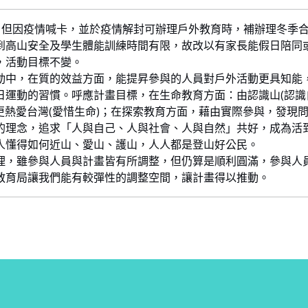
14)，但因疫情喊卡，並於疫情解封可辦理戶外教育時，補辦理冬季合歡山之旅
到高山安全及學生體能訓練時間有限，故改以有家長能假日陪同
，活動目標不變。
動中，在質的效益方面，能提昇參與的人員對戶外活動更具知能
運動的習慣。呼應計畫目標，在生命教育方面：由認識山(認識自
能更熱愛台灣(愛惜生命)；在探索教育方面，藉由實際參與，發
的理念，追求「人與自己、人與社會、人與自然」共好，成為活
人懂得如何近山、愛山、護山，人人都是登山好公民。
理，雖參與人員與計畫皆有所調整，但仍算是順利圓滿，參與人
教育局讓我們能有較彈性的調整空間，讓計畫得以推動。