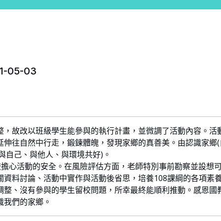
-05-03
整，故改以班級學生能參與的執行計畫，並微調了活動內容。活動
伸往自然中行走，鍛鍊體魄，發現家鄉的真善美。由認識家鄉(自
(與自己、與他人、與環境共好)。
較擔心活動的安全。在風險評估方面，老師特別事前勘察並設想
資料討論、活動中實作與活動後省思，培養108課綱的各項素
調整、沒有參與的學生留校問題，所幸最終能順利推動。感恩國
識我們的家鄉。