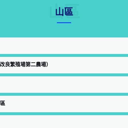
山區
山區
會種苗改良繁殖場第二農場）
園區