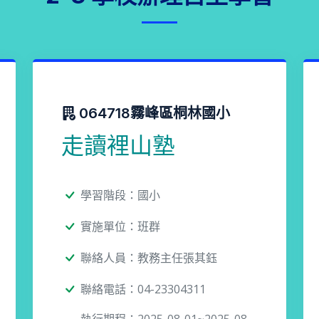
064718霧峰區桐林國小
走讀裡山塾
學習階段：國小
實施單位：班群
聯絡人員：教務主任張其鈺
聯絡電話：04-23304311