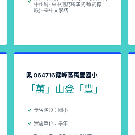
中州廳- 臺中刑務所演武場(武德
殿)--臺中文學館
064716霧峰區萬豐國小
「萬」山登「豐」
學習階段：國小
實施單位：學年