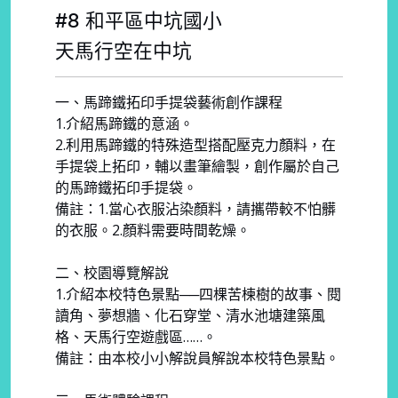
#8 和平區中坑國小
天馬行空在中坑
一、馬蹄鐵拓印手提袋藝術創作課程
1.介紹馬蹄鐵的意涵。
2.利用馬蹄鐵的特殊造型搭配壓克力顏料，在
手提袋上拓印，輔以畫筆繪製，創作屬於自己
的馬蹄鐵拓印手提袋。
備註：1.當心衣服沾染顏料，請攜帶較不怕髒
的衣服。2.顏料需要時間乾燥。
二、校園導覽解說
1.介紹本校特色景點──四棵苦楝樹的故事、閱
讀角、夢想牆、化石穿堂、清水池塘建築風
格、天馬行空遊戲區……。
備註：由本校小小解說員解說本校特色景點。