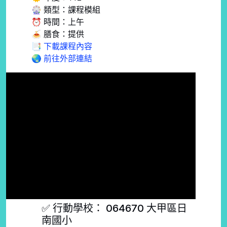
🎡 類型：課程模組
⏰ 時間：上午
🍝 膳食：提供
📑 下載課程內容
🌏 前往外部連結
✅ 行動學校： 064670 大甲區日
南國小