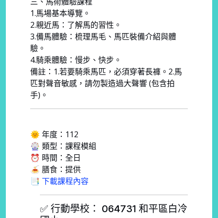
三、馬術體驗課程
1.馬場基本導覽。
2.親近馬：了解馬的習性。
3.備馬體驗：梳理馬毛、馬匹裝備介紹與體
驗。
4.騎乘體驗：慢步、快步。
備註：1.若要騎乘馬匹，必須穿著長褲。2.馬
匹對聲音敏感，請勿製造過大聲響 (包含拍
手)。
🌞 年度：112
🎡 類型：課程模組
⏰ 時間：全日
🍝 膳食：提供
📑 下載課程內容
✅ 行動學校： 064731 和平區白冷