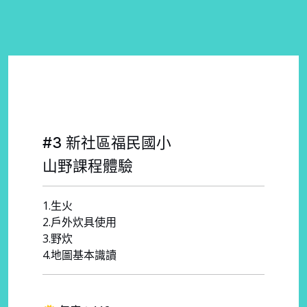
#3 新社區福民國小
山野課程體驗
1.生火
2.戶外炊具使用
3.野炊
4.地圖基本識讀