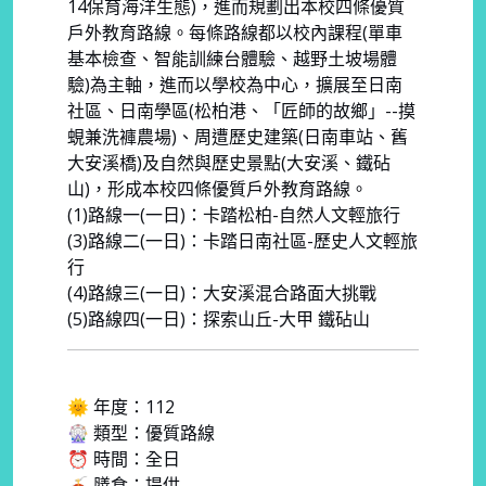
14保育海洋生態)，進而規劃出本校四條優質
戶外教育路線。每條路線都以校內課程(單車
基本檢查、智能訓練台體驗、越野土坡場體
驗)為主軸，進而以學校為中心，擴展至日南
社區、日南學區(松柏港、「匠師的故鄉」--摸
蜆兼洗褲農場)、周遭歷史建築(日南車站、舊
大安溪橋)及自然與歷史景點(大安溪、鐵砧
山)，形成本校四條優質戶外教育路線。
(1)路線一(一日)：卡踏松柏-自然人文輕旅行
(3)路線二(一日)：卡踏日南社區-歷史人文輕旅
行
(4)路線三(一日)：大安溪混合路面大挑戰
(5)路線四(一日)：探索山丘-大甲 鐵砧山
🌞 年度：112
🎡 類型：優質路線
⏰ 時間：全日
🍝 膳食：提供