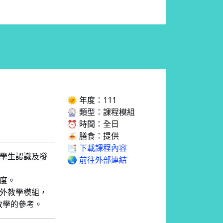
🌞 年度：111
🎡 類型：課程模組
⏰ 時間：全日
🍝 膳食：提供
📑 下載課程內容
讓學生認識及發
🌏 前往外部連結
態度。
戶外教學模組，
教學的參考。