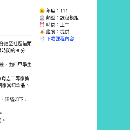
🌞 年度：111
🎡 類型：課程模組
⏰ 時間：上午
🍝 膳食：提供
📑 下載課程內容
0分鐘至社區貓頭
時間約90分
分鐘，由四甲學生
由教育志工專家擔
回家當紀念品。
訪，建議如下：
。
)。