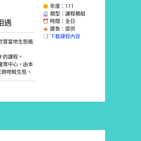
🌞 年度：111
🎡 類型：課程模組
⏰ 時間：全日
相遇
🍝 膳食：提供
📑 下載課程內容
沿途欣賞當地生態植
下午的課程。
吻鮭復育中心，由本
花鉤吻鮭生態。