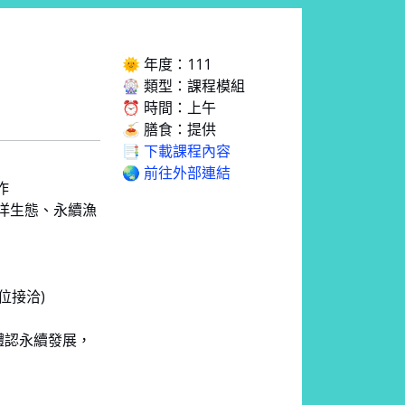
🌞 年度：111
🎡 類型：課程模組
⏰ 時間：上午
🍝 膳食：提供
📑 下載課程內容
🌏 前往外部連結
作
洋生態、永續漁
位接洽)
體認永續發展，