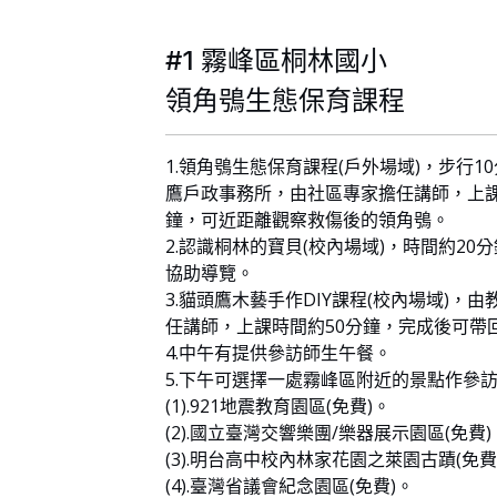
#1 霧峰區桐林國小
領角鴞生態保育課程
1.領角鴞生態保育課程(戶外場域)，步行1
鷹戶政事務所，由社區專家擔任講師，上課
鐘，可近距離觀察救傷後的領角鴞。
2.認識桐林的寶貝(校內場域)，時間約20
協助導覽。
3.貓頭鷹木藝手作DIY課程(校內場域)，
任講師，上課時間約50分鐘，完成後可帶
4.中午有提供參訪師生午餐。
5.下午可選擇一處霧峰區附近的景點作參
(1).921地震教育園區(免費)。
(2).國立臺灣交響樂團/樂器展示園區(免費)
(3).明台高中校內林家花園之萊園古蹟(免費
(4).臺灣省議會紀念園區(免費)。