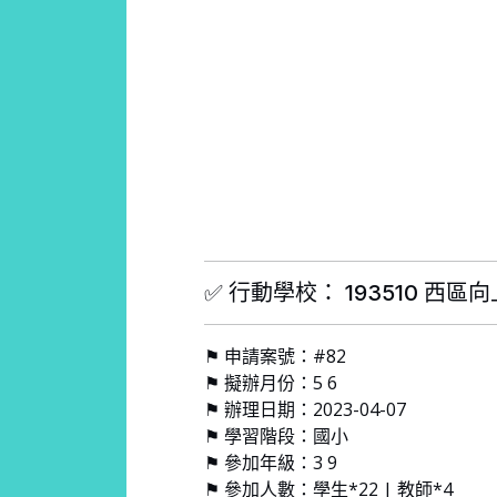
✅ 行動學校： 193510 西區
⚑ 申請案號：#82
⚑ 擬辦月份：5 6
⚑ 辦理日期：2023-04-07
⚑ 學習階段：國小
⚑ 參加年級：3 9
⚑ 參加人數：學生*22 | 教師*4