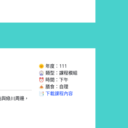
🌞 年度：111
🎡 類型：課程模組
⏰ 時間：下午
🍝 膳食：自理
📑 下載課程內容
站與綠川周邊，