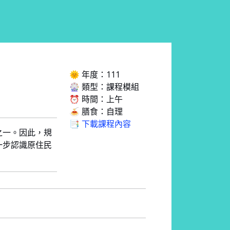
🌞 年度：111
🎡 類型：課程模組
⏰ 時間：上午
🍝 膳食：自理
📑 下載課程內容
之一。因此，規
一步認識原住民