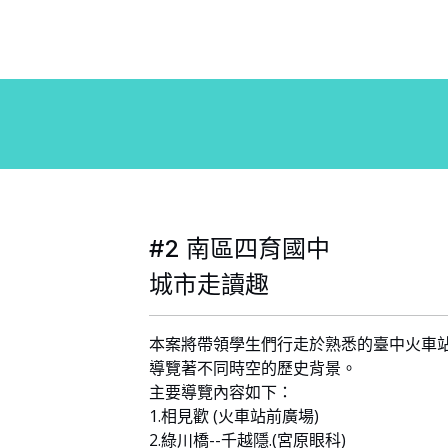
#2 南區四育國中
城市走讀趣
本案將帶領學生們行走於熟悉的臺中火車
導覽著不同時空的歷史背景。
主要導覽內容如下：
1.相見歡 (火車站前廣場)
2.綠川橋--千越隱.(宮原眼科)