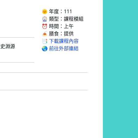
🌞 年度：111
🎡 類型：課程模組
⏰ 時間：上午
🍝 膳食：提供
📑 下載課程內容
歷史淵源
🌏 前往外部連結