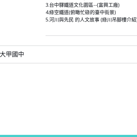
3.台中驛鐵道文化園區--(富興工廠)
4.綠空鐵道(俯瞰忙碌的臺中街景)
5.河川與先民 的人文故事 (綠川吊腳樓介紹
甲區大甲國中