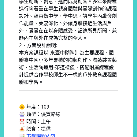
學生創新、創意、進而成為創客。多年來課程
進行均著重在學生親身體驗與實際創作的課程
設計、藉由做中學、學中思，讓學生內啟發創
作能量、美感深化。外讓身體接近生活與戶
外、實實在在以身體感受，記錄所見所聞、兼
顧內在與外在成為完整的全人。
2、方案設計說明:
本方案課程以[來臺中砌陶】為主要課程、體
驗臺中國小多年累積的陶藝創作、陶藝裝置藝
術、生活陶運用-茶道禮儀、搭配附屬課程設
計提供合作學校師生不一樣的戶外教育課程體
驗和學習。
🌞 年度：109
🎡 類型：優質路線
⏰ 時間：上午
🍝 膳食：提供
📑 下載課程內容