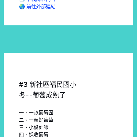
🌏 前往外部連結
#3 新社區福民國小
冬--葡萄成熟了
一、一畝葡萄園
二、一顆好葡萄
三、小設計師
四、採收葡萄