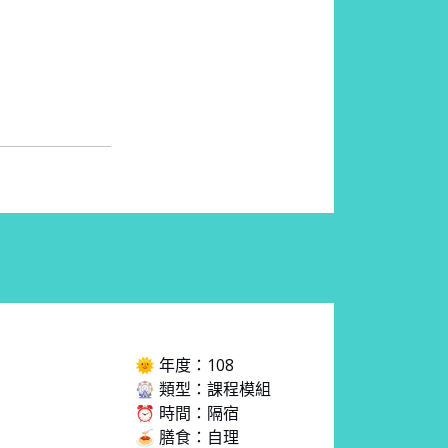
🌞 年度：108
🎡 類型：課程模組
⏰ 時間：隔宿
🍝 膳食：自理