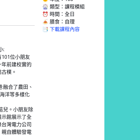
🎡 類型：課程模組
⏰ 時間：全日
🍝 膳食：自理
📑 下載課程內容
:
101位小朋友
十年前建校實的
點古樸。
港:融合了農田、
、海洋等多樣化
在這兒。小朋友除
展示館展示了全
錄台灣電力公司
、親自體驗發電