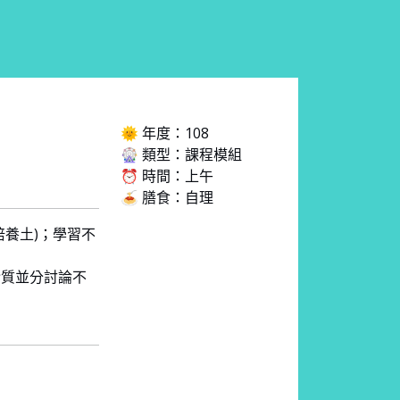
🌞 年度：108
🎡 類型：課程模組
⏰ 時間：上午
🍝 膳食：自理
培養土)；學習不
介質並分討論不