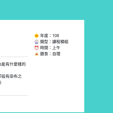
🌞 年度：108
🎡 類型：課程模組
⏰ 時間：上午
🍝 膳食：自理
色能有什麼樣的
即設有染布之
)