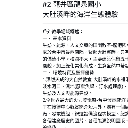
#2 龍井區龍泉國小
大肚溪畔的海洋生態體驗
戶外教學場域概述：
一、 基本資料
生態、能源、人文交織的田園教室-龍港國小
處於台中市最西南隅，緊鄰大肚溪畔，只有
的偏遠小學。校園不大，主要建築保留五
風貌，加上綠化美化有成，生意盎然中帶
二、 環境特質及選擇優勢
1.渾然天成的大自然教室-大肚溪畔的水裡
淡水河口、濕地(廢棄魚塭、汙水處理廠)
生態及人文與能源建設。
2.全世界最大的火力發電廠-台中發電廠:
了在接待中心觀賞簡介短片外，還有ㄧ個
廠、發電機組、鍋爐設備流程等模型、紀
各個建廠歷史的圖片、各種能源說明圖版
的樂趣……，