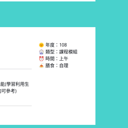
🌞 年度：108
🎡 類型：課程模組
⏰ 時間：上午
🍝 膳食：自理
能(學習利用生
可參考)