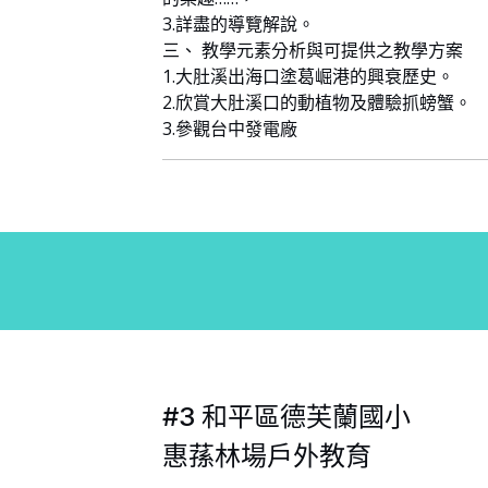
3.詳盡的導覽解說。
三、 教學元素分析與可提供之教學方案
1.大肚溪出海口塗葛崛港的興衰歷史。
2.欣賞大肚溪口的動植物及體驗抓螃蟹。
3.參觀台中發電廠
#3 和平區德芙蘭國小
惠蓀林場戶外教育