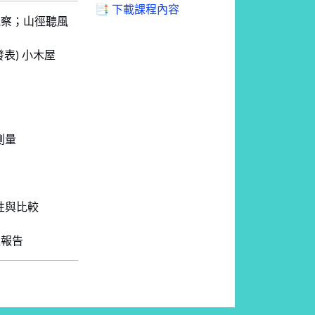
📑 下載課程內容
日觀察；山徑聽風
發表) 小木屋
測量
特性與比較
組報告