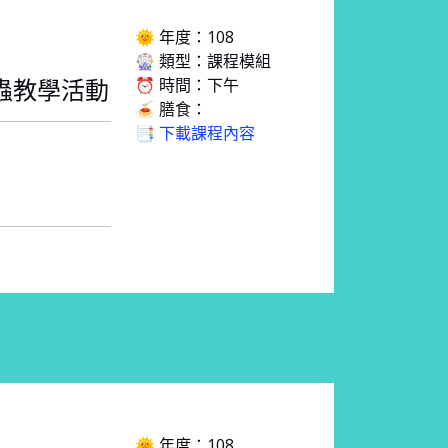
🌞 年度：108
🎡 類型：課程模組
⏰ 時間：下午
蟲教學活動
🍝 膳食：
📑 下載課程內容
🌞 年度：108