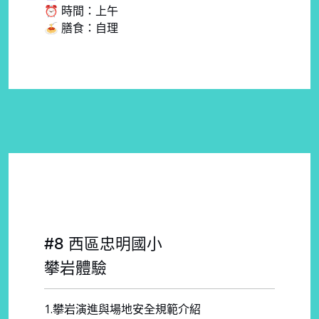
⏰ 時間：上午
🍝 膳食：自理
#8 西區忠明國小
攀岩體驗
1.攀岩演進與場地安全規範介紹