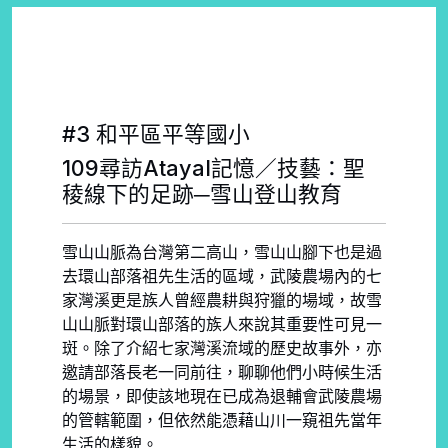
#3 和平區平等國小
109尋訪Atayal記憶／技藝：聖
稜線下的足跡─雪山登山教育
雪山山脈為台灣第二高山，雪山山腳下也是過
去環山部落祖先生活的區域，武陵農場內的七
家灣溪更是族人曾經農耕與狩獵的場域，故雪
山山脈對環山部落的族人來說其重要性可見一
斑。除了介紹七家灣溪流域的歷史故事外，亦
邀請部落長老一同前往，聊聊他們小時候生活
的場景，即使該地現在已成為退輔會武陵農場
的管轄範圍，但依然能憑藉山川一窺祖先當年
生活的樣貌。